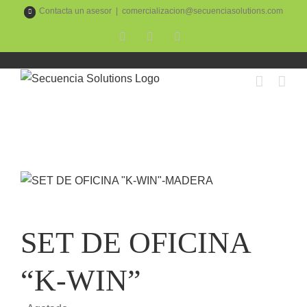
Skip
Contacta un asesor
|
comercializacion@secuenciasolutions.com
to
Facebook
YouTube
Instagram
content
SET DE OFICINA
“K-WIN”